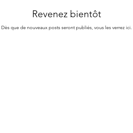
Revenez bientôt
Dès que de nouveaux posts seront publiés, vous les verrez ici.
ctER
Vous pouvez également me 
LinkedIN ou suivre mon actu
ssant le formulaire ci-dessous:
Facebook, Instagram ou I